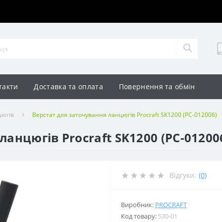
такти
Доставка та оплата
Повернення та обмін
цюгів
Верстат для заточування ланцюгів Procraft SK1200 (PC-012006)
ланцюгів Procraft SK1200 (PC-01200
Відгуки:
(0)
Виробник:
PROCRAFT
Код товару:
530-01