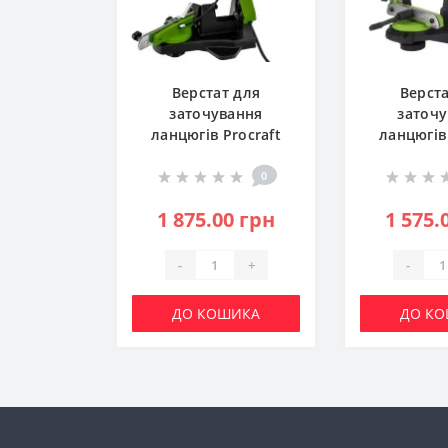
Верстат для
Верст
заточування
заточ
ланцюгів Procraft
ланцюгів 
SK1100 (PC-011005)
SK1000 (P
0
1 875.00 грн
1 575.
-
+
-
ДО КОШИКА
ДО К