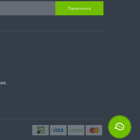
Підписатися
жя,