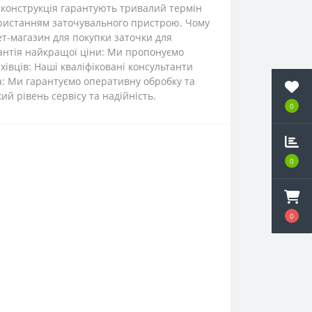
на конструкція гарантують тривалий термін
користанням заточувального пристрою. Чому
т-магазин для покупки заточки для
арантія найкращої ціни: Ми пропонуємо
хівців: Наші кваліфіковані консультанти
ка: Ми гарантуємо оперативну обробку та
ий рівень сервісу та надійність.
0
0
0