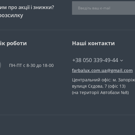
м про акції і знижки?
розсилку
ік роботи
Наші контакти
+38 050 339-49-44
ПН-ПТ с 8-30 до 18-00
farbalux.com.ua@gmail.com
Центральний офіс: м. Запоріж
вулиця Сєдова, 7 (офіс 13)
(на території Автобази №8)