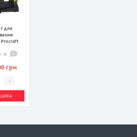
ат для
ування
Procraft
C-010005)
0
00 грн
+
ОШИКА