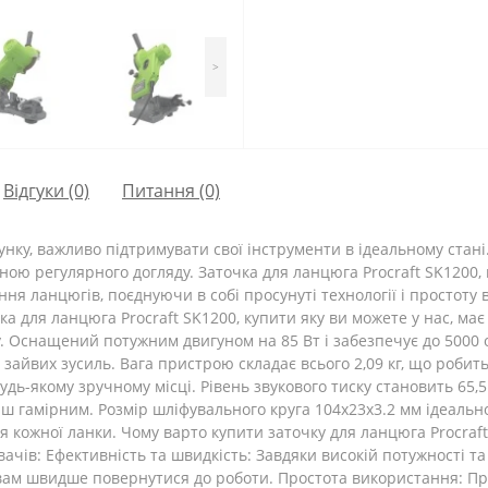
>
Відгуки (0)
Питання
(0)
унку, важливо підтримувати свої інструменти в ідеальному стані
ою регулярного догляду. Заточка для ланцюга Procraft SK1200, ц
я ланцюгів, поєднуючи в собі просунуті технології і простоту 
ка для ланцюга Procraft SK1200, купити яку ви можете у нас, має
. Оснащений потужним двигуном на 85 Вт і забезпечує до 5000 о
зайвих зусиль. Вага пристрою складає всього 2,09 кг, що робит
будь-якому зручному місці. Рівень звукового тиску становить 65
 гамірним. Розмір шліфувального круга 104х23х3.2 мм ідеально
 кожної ланки. Чому варто купити заточку для ланцюга Procraft
ачів: Ефективність та швидкість: Завдяки високій потужності та
вам швидше повернутися до роботи. Простота використання: Пр