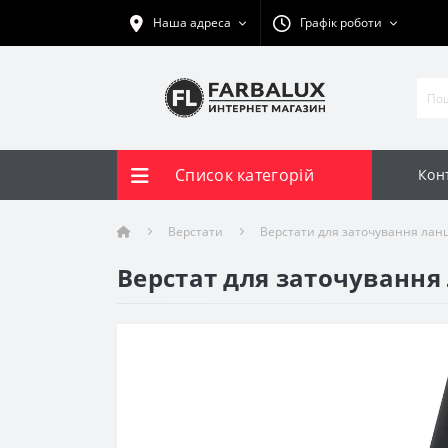
Наша адреса
Графік роботи
Список категорій
Кон
Верстати
Верстати для заточування лан
Верстат для заточування 