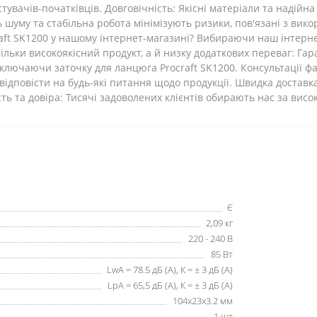
стувачів-початківців. Довговічність: Якісні матеріали та надій
 шуму та стабільна робота мінімізують ризики, пов'язані з ви
aft SK1200 у нашому інтернет-магазині? Вибираючи наш інтерне
тільки високоякісний продукт, а й низку додаткових переваг: Г
ключаючи заточку для ланцюга Procraft SK1200. Консультації фа
 відповісти на будь-які питання щодо продукції. Швидка достав
сть та довіра: Тисячі задоволених клієнтів обирають нас за висок
Є
2,09 кг
220 - 240 В
85 Вт
LwA = 78.5 дБ (А), К = ± 3 дБ (А)
LpA = 65,5 дБ (А), К = ± 3 дБ (А)
104х23х3.2 мм
1 шт