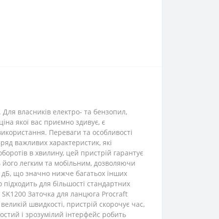
. Для власників електро- та бензопил,
іна якої вас приємно здивує, є
використання. Переваги та особливості
 ряд важливих характеристик, які
боротів в хвилину, цей пристрій гарантує
ь його легким та мобільним, дозволяючи
,5 дБ, що значно нижче багатьох інших
 підходить для більшості стандартних
 SK1200 Заточка для ланцюга Procraft
 великій швидкості, пристрій скорочує час,
остий і зрозумілий інтерфейс робить