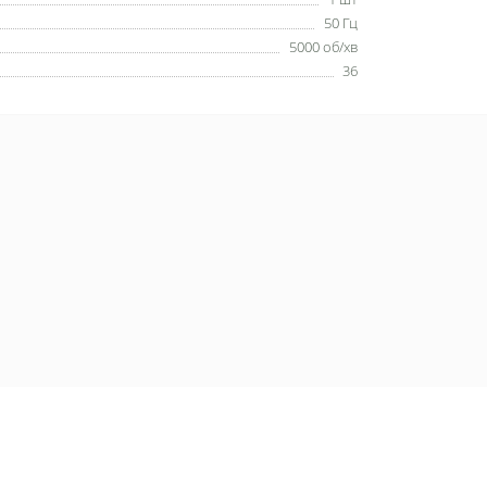
50 Гц
5000 об/хв
36