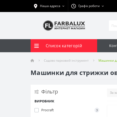
Наша адреса
Графік роботи
Список категорій
Кон
Садово парковий інструмент
Машинки дл
Машинки для стрижки ове
Фільтр
ВИРОБНИК
Procraft
3