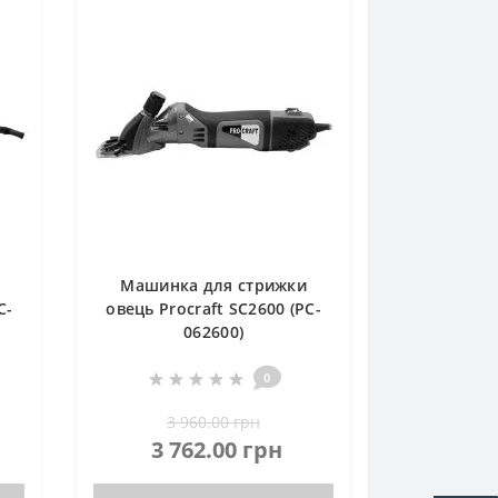
Машинка для стрижки
C-
овець Procraft SC2600 (PC-
062600)
0
3 960.00 грн
3 762.00 грн