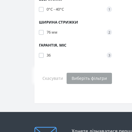
0°C - 40°C
1
ШИРИНА СТРИЖКИ
76 мм
2
ГАРАНТІЯ, МІС
36
3
Скасувати
Виберіть фільтри
Хочете дізнаватися перши