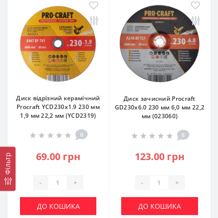
Диск відрізний керамічний
Диск зачисний Procraft
Procraft YCD230x1.9 230 мм
GD230x6.0 230 мм 6,0 мм 22,2
1,9 мм 22,2 мм (YCD2319)
мм (023060)
0
0
69.00 грн
123.00 грн
Фільтр
-
+
-
+
ДО КОШИКА
ДО КОШИКА