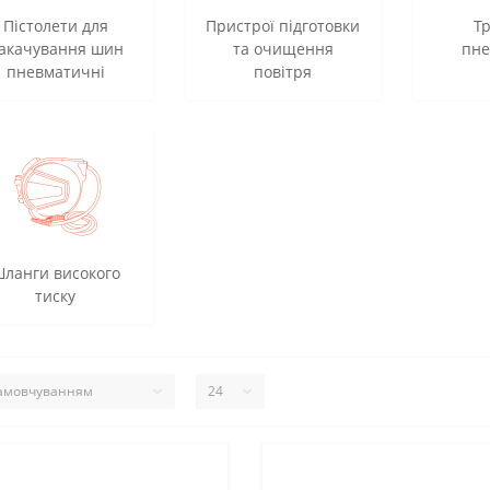
Пістолети для
Пристрої підготовки
Т
акачування шин
та очищення
пне
пневматичні
повітря
ланги високого
тиску