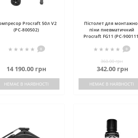
омпресор Procraft 50л V2
Пістолет для монтажно
(PC-800502)
піни пневматичний
Procraft FG11 (PC-900111
0
0
360.00 грн
14 190.00 грн
342.00 грн
НЕМАЄ В НАЯВНОСТІ
НЕМАЄ В НАЯВНОСТІ