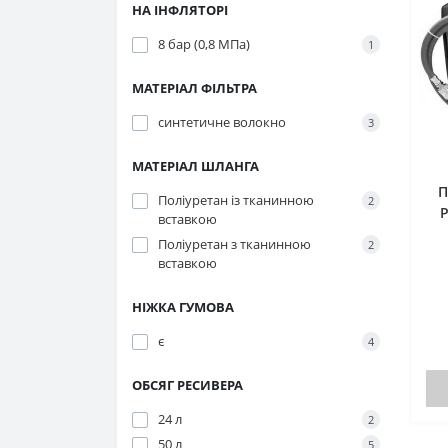
НА ІНФЛЯТОРІ
8 бар (0,8 МПа)
1
МАТЕРІАЛ ФІЛЬТРА
синтетичне волокно
3
МАТЕРІАЛ ШЛАНГА
П
Поліуретан із тканинною
2
P
вставкою
Поліуретан з тканинною
2
вставкою
НІЖКА ГУМОВА
є
4
ОБСЯГ РЕСИВЕРА
24 л
2
50 л
5