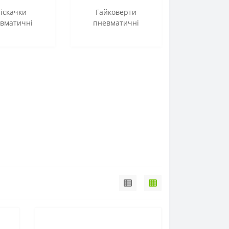
ріскачки
Гайковерти
вматичні
пневматичні