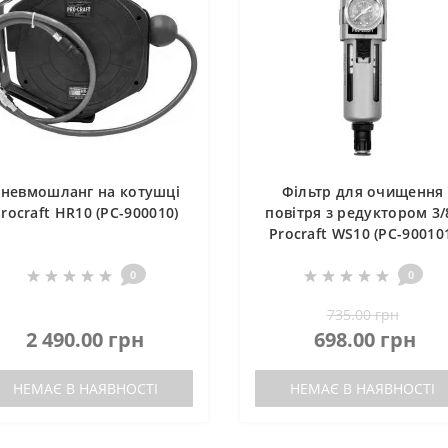
невмошланг на котушці
Фільтр для очищення
rocraft HR10 (PC-900010)
повітря з редуктором 3/
Procraft WS10 (PC-90010
0
0
735.00 грн
2 490.00 грн
698.00 грн
НЕМАЄ В НАЯВНОСТІ
НЕМАЄ В НАЯВНОСТІ