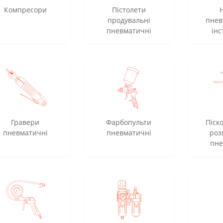
Компресори
Пістолети
продувальні
пнев
пневматичні
інс
Гравери
Фарбопульти
Піск
пневматичні
пневматичні
роз
пне