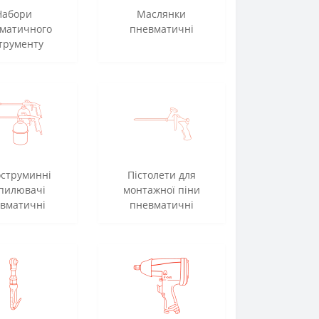
Набори
Маслянки
матичного
пневматичні
трументу
оструминні
Пістолети для
пилювачі
монтажної піни
вматичні
пневматичні