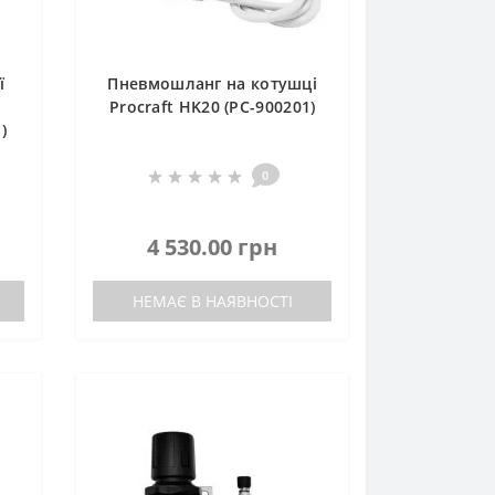
ї
Пневмошланг на котушці
Procraft HK20 (PC-900201)
)
0
4 530.00 грн
НЕМАЄ В НАЯВНОСТІ