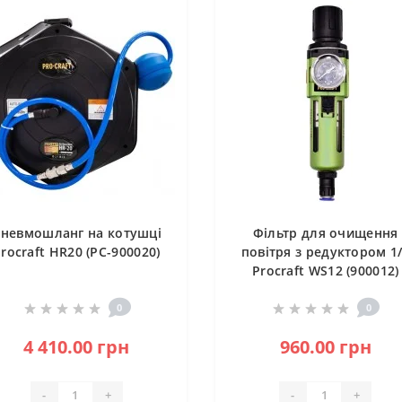
невмошланг на котушці
Фільтр для очищення
rocraft HR20 (PC-900020)
повітря з редуктором 1
Procraft WS12 (900012)
0
0
4 410.00 грн
960.00 грн
-
+
-
+