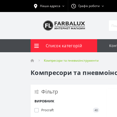
Наша адреса
Графік роботи
Список категорій
Кон
Компресори та пневмоінструменти
Компресори та пневмоінст
Фільтр
ВИРОБНИК
Procraft
40