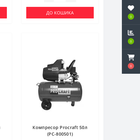
ДО КОШИКА
0
0
0
л
Компресор Procraft 50л
(PC-800501)