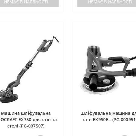
НЕМАЄ В НАЯВНОСТІ
НЕМАЄ В НАЯВНОСТІ
Машина шліфувальна
Шліфувальна машина д
OCRAFT EX750 для стін та
стін EX950EL (PC-000951
стелі (PC-007507)