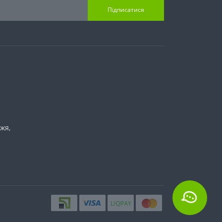
Підписатися
жя,