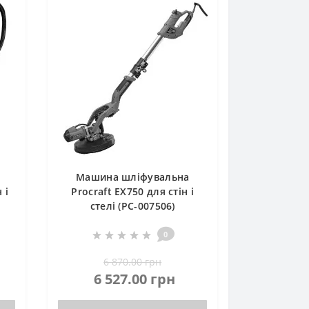
Машина шліфувальна
 і
Procraft EX750 для стін і
стелі (PC-007506)
0
6 870.00 грн
6 527.00 грн