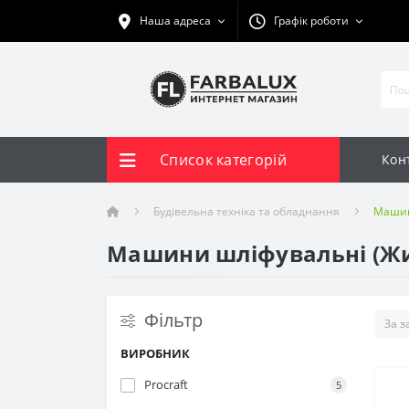
Наша адреса
Графік роботи
Список категорій
Кон
Будівельна техніка та обладнання
Машин
Машини шліфувальні (Жир
Фільтр
ВИРОБНИК
Procraft
5