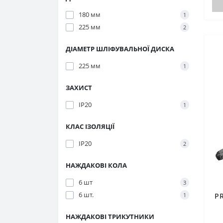
180 мм
1
225 мм
2
ДІАМЕТР ШЛІФУВАЛЬНОЇ ДИСКА
225 мм
1
ЗАХИСТ
IP20
1
КЛАС ІЗОЛЯЦІЇ
IP20
2
НАЖДАКОВІ КОЛА
6 шт
3
6 шт.
1
PR
НАЖДАКОВІ ТРИКУТНИКИ