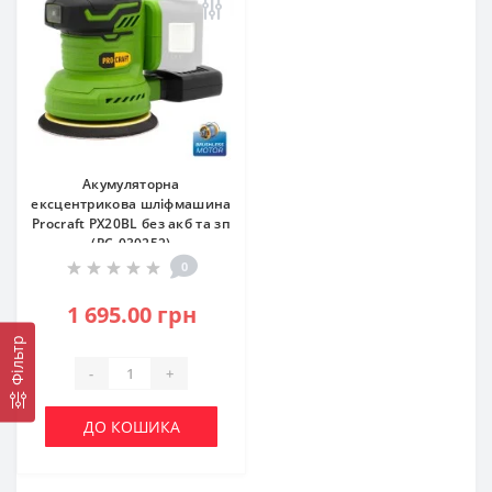
Акумуляторна
ексцентрикова шліфмашина
Procraft PX20BL без акб та зп
(PC-030252)
0
1 695.00 грн
Фільтр
-
+
ДО КОШИКА