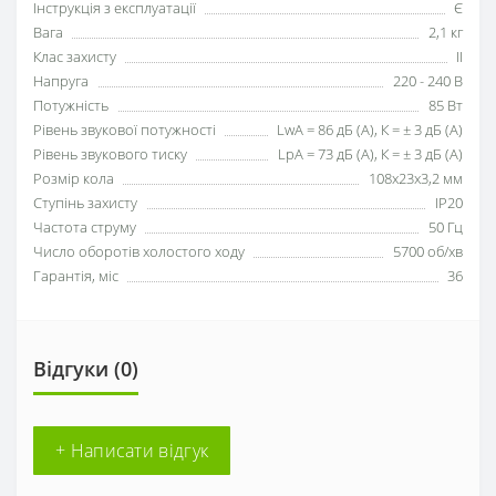
Інструкція з експлуатації
Є
Вага
2,1 кг
Клас захисту
II
Напруга
220 - 240 В
Потужність
85 Вт
Рівень звукової потужності
LwA = 86 дБ (А), К = ± 3 дБ (А)
Рівень звукового тиску
LpA = 73 дБ (А), К = ± 3 дБ (А)
Розмір кола
108х23х3,2 мм
Ступінь захисту
IP20
Частота струму
50 Гц
Число оборотів холостого ходу
5700 об/хв
Гарантія, міс
36
Відгуки (0)
+ Написати відгук