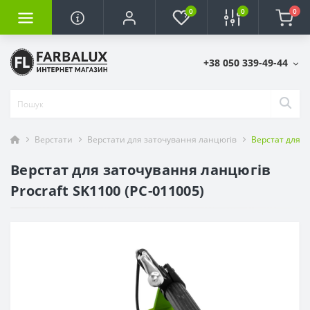
0
0
0
+38 050 339-49-44
Верстати
Верстати для заточування ланцюгів
Верстат для з
Верстат для заточування ланцюгів
Procraft SK1100 (PC-011005)