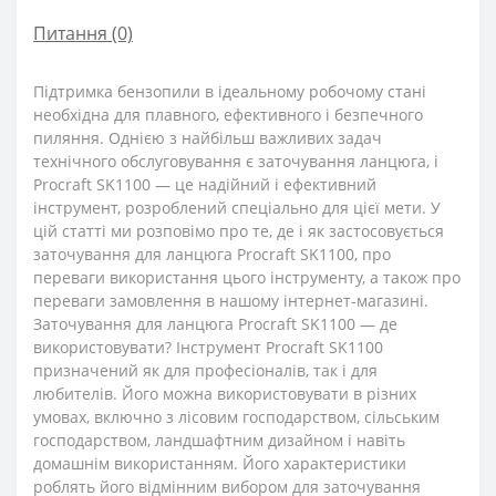
Питання
(0)
Підтримка бензопили в ідеальному робочому стані
необхідна для плавного, ефективного і безпечного
пиляння. Однією з найбільш важливих задач
технічного обслуговування є заточування ланцюга, і
Procraft SK1100 ― це надійний і ефективний
інструмент, розроблений спеціально для цієї мети. У
цій статті ми розповімо про те, де і як застосовується
заточування для ланцюга Procraft SK1100, про
переваги використання цього інструменту, а також про
переваги замовлення в нашому інтернет-магазині.
Заточування для ланцюга Procraft SK1100 ― де
використовувати? Інструмент Procraft SK1100
призначений як для професіоналів, так і для
любителів. Його можна використовувати в різних
умовах, включно з лісовим господарством, сільським
господарством, ландшафтним дизайном і навіть
домашнім використанням. Його характеристики
роблять його відмінним вибором для заточування