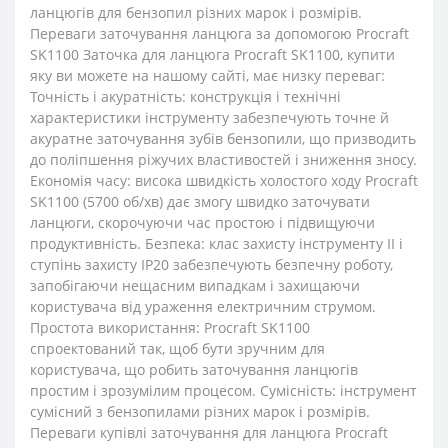
ланцюгів для бензопил різних марок і розмірів.
Переваги заточування ланцюга за допомогою Procraft
SK1100 Заточка для ланцюга Procraft SK1100, купити
яку ви можете на нашому сайті, має низку переваг:
Точність і акуратність: конструкція і технічні
характеристики інструменту забезпечують точне й
акуратне заточування зубів бензопили, що призводить
до поліпшення ріжучих властивостей і зниження зносу.
Економія часу: висока швидкість холостого ходу Procraft
SK1100 (5700 об/хв) дає змогу швидко заточувати
ланцюги, скорочуючи час простою і підвищуючи
продуктивність. Безпека: клас захисту інструменту II і
ступінь захисту IP20 забезпечують безпечну роботу,
запобігаючи нещасним випадкам і захищаючи
користувача від ураження електричним струмом.
Простота використання: Procraft SK1100
спроектований так, щоб бути зручним для
користувача, що робить заточування ланцюгів
простим і зрозумілим процесом. Сумісність: інструмент
сумісний з бензопилами різних марок і розмірів.
Переваги купівлі заточування для ланцюга Procraft