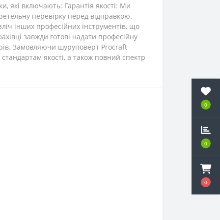
и, які включають: Гарантія якості: Ми
ретельну перевірку перед відправкою.
езліч інших професійних інструментів, що
ахівці завжди готові надати професійну
арів. Замовляючи шуруповерт Procraft
м стандартам якості, а також повний спектр
0
0
0