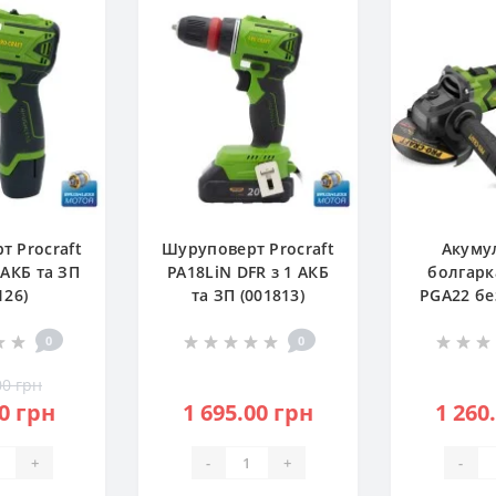
т Procraft
Шуруповерт Procraft
Акуму
 АКБ та ЗП
PA18LiN DFR з 1 АКБ
болгарк
126)
та ЗП (001813)
PGA22 бе
(PC-
0
0
00 грн
0 грн
1 695.00 грн
1 260
+
-
+
-