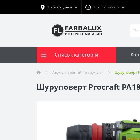
Наша адреса
Графік роботи
Список категорій
Кон
Акумуляторний інструмент
Шуруповерт Pr
Шуруповерт Procraft PA18P