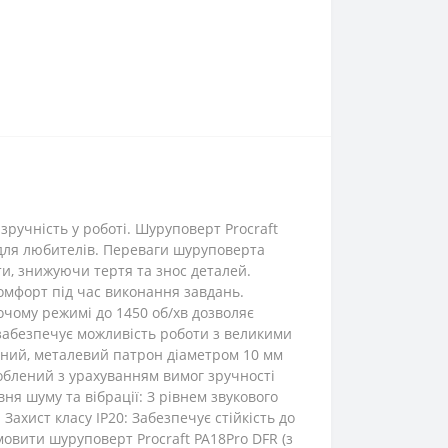
зручність у роботі. Шуруповерт Procraft
і для любителів. Переваги шуруповерта
ти, знижуючи тертя та знос деталей.
комфорт під час виконання завдань.
очому режимі до 1450 об/хв дозволяє
забезпечує можливість роботи з великими
мний, металевий патрон діаметром 10 мм
роблений з урахуванням вимог зручності
ня шуму та вібрації: З рівнем звукового
 Захист класу IP20: Забезпечує стійкість до
овити шуруповерт Procraft PA18Pro DFR (з