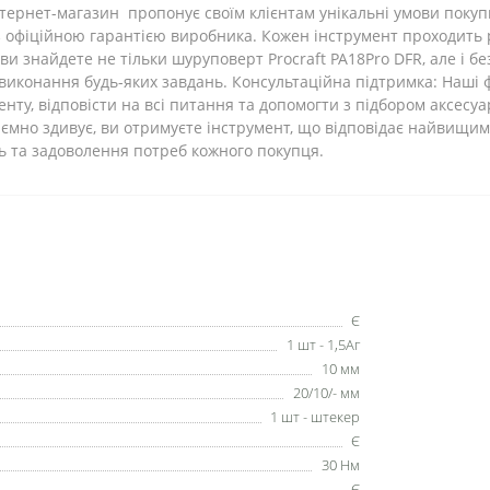
тернет-магазин пропонує своїм клієнтам унікальні умови покупк
 офіційною гарантією виробника. Кожен інструмент проходить 
и знайдете не тільки шуруповерт Procraft PA18Pro DFR, але і б
виконання будь-яких завдань. Консультаційна підтримка: Наші ф
нту, відповісти на всі питання та допомогти з підбором аксесу
приємно здивує, ви отримуєте інструмент, що відповідає найвищи
ть та задоволення потреб кожного покупця.
Є
1 шт - 1,5Аг
10 мм
20/10/- мм
1 шт - штекер
Є
30 Нм
Є