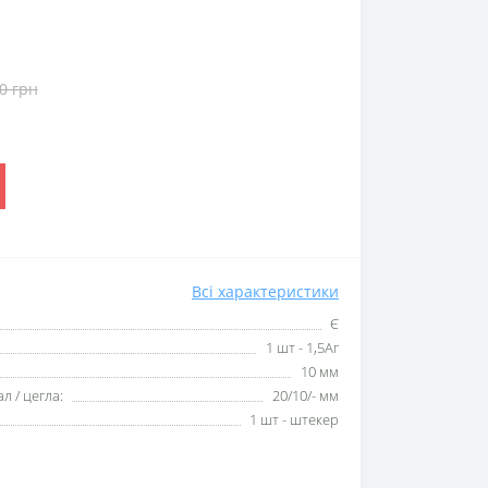
0 грн
Всі характеристики
Є
1 шт - 1,5Аг
10 мм
л / цегла:
20/10/- мм
1 шт - штекер