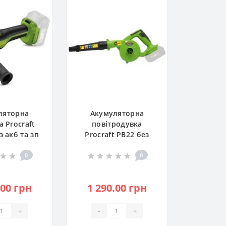
ляторна
Акумуляторна
а Procraft
повітродувка
з акб та зп
Procraft PB22 без
030273)
АКБ та ЗП (PC-
030259)
0
0
.00 грн
1 290.00 грн
+
-
+