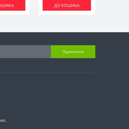
ОШИКА
ДО КОШИКА
Підписатися
жя,