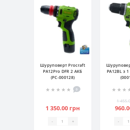
Шуруповерт Procraft
Шуруповер
PA12Pro DFR 2 АКБ
PA12BL з 1
(PC-000128)
(000
0
1 455.
1 350.00 грн
960.0
-
+
-