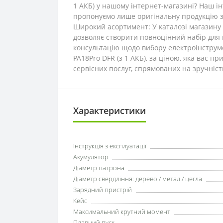
1 АКБ) у нашому інтернет-магазині? Наш ін
пропонуємо лише оригінальну продукцію з
Широкий асортимент: У каталозі магазину в
дозволяє створити повноцінний набір для 
консультацію щодо вибору електроінструме
PA18Pro DFR (з 1 АКБ), за ціною, яка вас 
сервісних послуг, спрямованих на зручніс
Характеристики
Інструкція з експлуатації
Акумулятор
Діаметр патрона
Діаметр свердління: дерево / метал / цегла
Зарядний пристрій
Кейс
Максимальний крутний момент
Плавний пуск