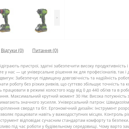
>
Відгуки (0)
Питання
(0)
ідіграють пристрої, здатні забезпечити високу продуктивність і 
ете у нас ― це універсальне рішення як для професіоналів, так 
й двигун: Забезпечує підвищену довговічність та надійність робо
ати роботу без різких ривків, що суттєво збільшує точність та 
 працювати в режимі холостого ходу від 0 до 440 об/хв та в роб
дання. Максимальний крутний момент 30 Нм: Висока потужність 
вимагають значного зусилля. Універсальний патрон: Швидкоз’є
 кріплення свердл та біт. Ергономічний дизайн: Інструмент роз
дозволяє працювати навіть у важкодоступних місцях. Контроль рів
, інструмент відповідає сучасним стандартам комфорту та безпеки.
ливо під час роботи у будівельному середовищі. Чому варто зам