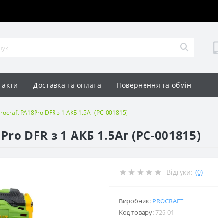
такти
Доставка та оплата
Повернення та обмін
ocraft PA18Pro DFR з 1 АКБ 1.5Аг (PC-001815)
ro DFR з 1 АКБ 1.5Аг (PC-001815)
Відгуки:
(0)
Виробник:
PROCRAFT
Код товару:
726-01