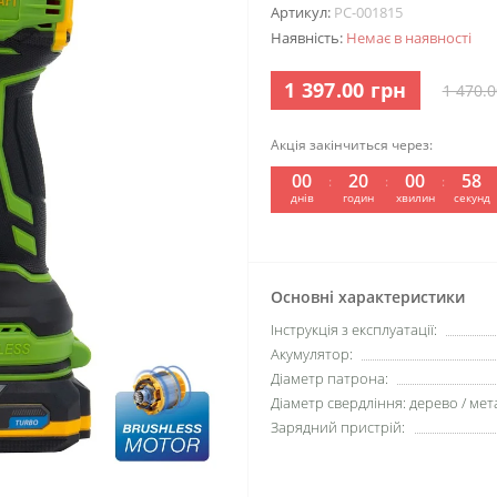
Артикул:
PC-001815
Наявність:
Немає в наявності
1 397.00 грн
1 470.0
Акція закінчиться через:
00
20
00
57
днів
годин
хвилин
секунд
Основні характеристики
Інструкція з експлуатації:
Акумулятор:
Діаметр патрона:
Діаметр свердління: дерево / мета
Зарядний пристрій: