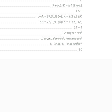
7 м/с2; K = ± 1.5 м/с2
IP20
LwA = 87,3 дБ (А); K = ± 3 дБ (А)
LpA = 76,1 дБ (А); K = ± 3 дБ (А)
21 + 1
Безщітковий
швидкоз'ємний, металевий
0 - 450 / 0 - 1500 об/хв
36