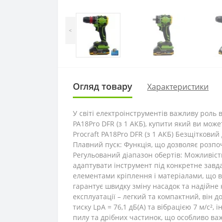
<
Огляд товару
Характеристики
У світі електроінструментів важливу роль в
PA18Pro DFR (з 1 АКБ), купити який ви мож
Procraft PA18Pro DFR (з 1 АКБ) Безщіткови
Плавний пуск: Функція, що дозволяє розпоч
Регульований діапазон обертів: Можливість
адаптувати інструмент під конкретне зав
елементами кріплення і матеріалами, що 
гарантує швидку зміну насадок та надійне
експлуатації – легкий та компактний, він 
тиску LpA = 76,1 дБ(А) та вібрацією 7 м/с²
пилу та дрібних частинок, що особливо важ