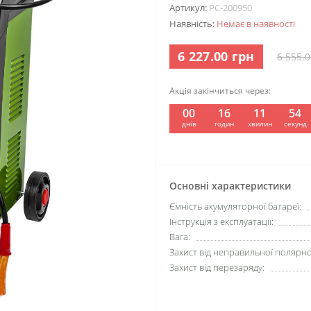
Артикул:
PC-200950
Наявність:
Немає в наявності
6 227.00 грн
6 555.0
Акція закінчиться через:
00
16
11
53
:
:
:
днів
годин
хвилин
секунд
Основні характеристики
Ємність акумуляторної батареї:
Інструкція з експлуатації:
Вага:
Захист від неправильної полярно
Захист від перезаряду: