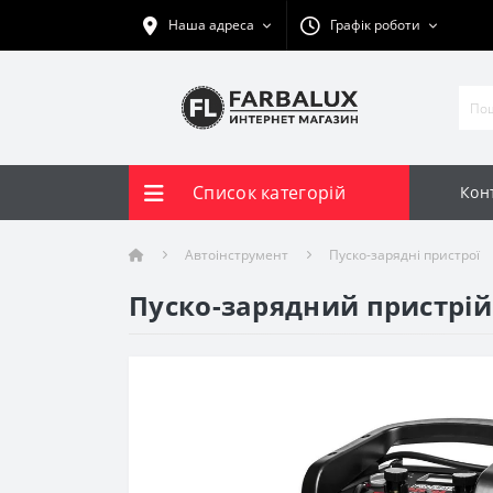
Наша адреса
Графік роботи
Список категорій
Кон
Автоінструмент
Пуско-зарядні пристрої
Пуско-зарядний пристрій 