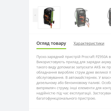
<
Огляд товару
Характеристики
Пуско-зарядний пристрій Procraft PZ950A 
Використовують прилад для зарядки акумуля
такого виду допомагає запускати АКБ як пр
обладнання виробляє струм дуже великої по
обслуговування. В автомайстернях. У власн
дизельному або бензиновому паливі. Особл
випрямляч струму, інші елементи для контр
надійністю під час експлуатації. Застосув
багатофункціонального пристрою.