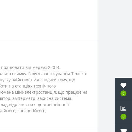
 працювати від мережі 220 В.
льно взимку. Галузь застосування Техніка
апуску здійснюється завдяки тому, що
оти на станціях технічного
ключена міні-електростанція, що працює на
0
матор, амперметр, захисна система,
ад відрізняється довговічністю і
ійного, зносостійкого,
0