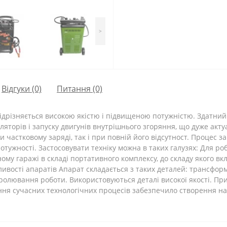
>
Відгуки (0)
Питання
(0)
відрізняється високою якістю і підвищеною потужністю. Здатний
торів і запуску двигунів внутрішнього згоряння, що дуже актуа
и частковому заряді, так і при повній його відсутност. Процес з
тужності. Застосовувати техніку можна в таких галузях: Для роб
ому гаражі в складі портативного комплексу, до складу якого в
ивості апаратів Апарат складається з таких деталей: трансфор
олювання роботи. Використовуються деталі високої якості. Прил
ання сучасних технологічних процесів забезпечило створення над