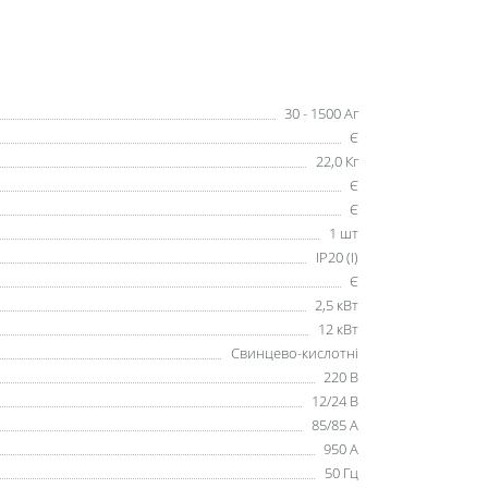
30 - 1500 Аг
Є
22,0 Кг
Є
Є
1 шт
IP20 (I)
Є
2,5 кВт
12 кВт
Свинцево-кислотні
220 В
12/24 В
85/85 А
950 А
50 Гц