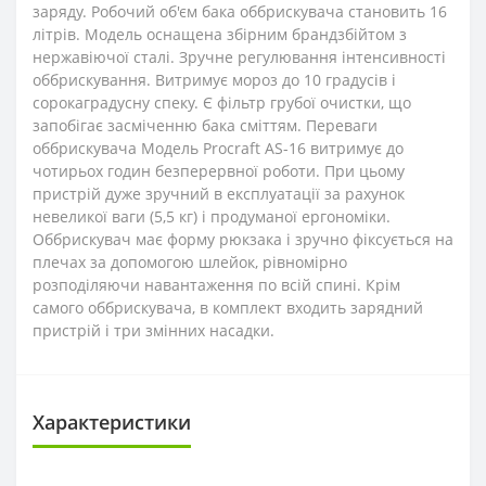
заряду. Робочий об'єм бака оббрискувача становить 16
літрів. Модель оснащена збірним брандзбійтом з
нержавіючої сталі. Зручне регулювання інтенсивності
оббрискування. Витримує мороз до 10 градусів і
сорокаградусну спеку. Є фільтр грубої очистки, що
запобігає засміченню бака сміттям. Переваги
оббрискувача Модель Procraft AS-16 витримує до
чотирьох годин безперервної роботи. При цьому
пристрій дуже зручний в експлуатації за рахунок
невеликої ваги (5,5 кг) і продуманої ергономіки.
Оббрискувач має форму рюкзака і зручно фіксується на
плечах за допомогою шлейок, рівномірно
розподіляючи навантаження по всій спині. Крім
самого оббрискувача, в комплект входить зарядний
пристрій і три змінних насадки.
Характеристики