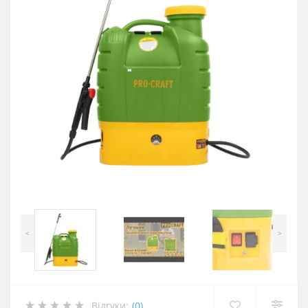
<
>
Відгуки:
(0)