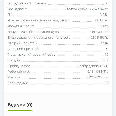
Інструкція з експлуатації
Є
Брандспойт
Сталевий, збірний, 47-84 см
Вага
5,5 Кг
Джерело живлення двигуна акумулятор
12 В, 8 Аг
Довжина шланга
110 см
Допустима робоча температура
від 0 до +40
Електроживлення зарядного пристрою
220 В, 50 Гц
Запірний пристрій
Кран
Зарядний пристрій
Є
Максимальний робочий об'єм
16
Насадка
3 шт
Привід насоса
Електродвигун 12 В
Робочий тиск
0,15 - 0,5 МПа
Розміри
38*18,5*52 см
Гарантія, міс
36
Відгуки (0)