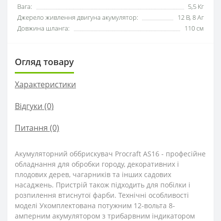
Вага:
5,5 Кг
Джерело живлення двигуна акумулятор:
12 В, 8 Аг
Довжина шланга:
110 см
Огляд товару
Характеристики
Відгуки (0)
Питання
(0)
Акумуляторний оббрискувач Procraft AS16 - професійне
обладнання для обробки городу, декоративних і
плодових дерев, чагарників та інших садових
насаджень. Пристрій також підходить для побілки і
розпилення втиснутої фарби. Технічні особливості
моделі Укомплектована потужним 12-вольта 8-
амперним акумулятором з трибарвним індикатором