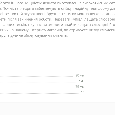
гато іншого. Міцність: лещата виготовлені з високоякісних мат
ь. Точність: лещата забезпечують стійку і надійну платформу д
ї точності й акуратності. Зручність: тиски можна легко встанов
ети після закінчення роботи. Переваги купівлі лещата слюсарни
сарних тисків, то у нас ви зможете знайти лещата слюсарні Proc
PBV75 в нашому інтернет-магазині, ви отримуєте низку ключових
у; відмінне обслуговування клієнтів.
90 мм
7 кН
75 мм
14