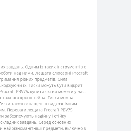
их завдань. Одним із таких інструментів є
роботи над ними. Лещата слюсарні Procraft
тримання різних предметів. Сила
коджуючи їх. Тиски можуть бути відкриті
craft PBV75, купити які ви можете у нас,
монтажного кронштейна. Тиски можна
. Тиски також оснащені швидкознімним
ним. Переваги лещата Procraft PBV75
и забезпечують надійну і стійку
 складних завдань. Серед основних
ти найрізноманітніші предмети, включно з