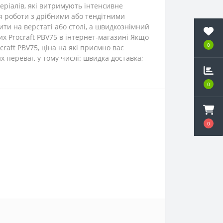
еріалів, які витримують інтенсивне
ля роботи з дрібними або тендітними
ити на верстаті або столі, а швидкознімний
х Procraft PBV75 в інтернет-магазині Якщо
0
raft PBV75, ціна на які приємно вас
 переваг, у тому числі: швидка доставка;
0
0