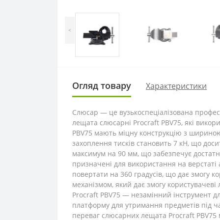
<
Огляд товару
Характеристики
Слюсар ― це вузькоспеціалізована професі
лещата слюсарні Procraft PBV75, які викор
PBV75 мають міцну конструкцію з шириною 
захоплення тисків становить 7 кН, що доси
максимум на 90 мм, що забезпечує достатнь
призначені для використання на верстаті 
повертати на 360 градусів, що дає змогу 
механізмом, який дає змогу користувачеві 
Procraft PBV75 ― незамінний інструмент д
платформу для утримання предметів під ча
переваг слюсарних лещата Procraft PBV75 