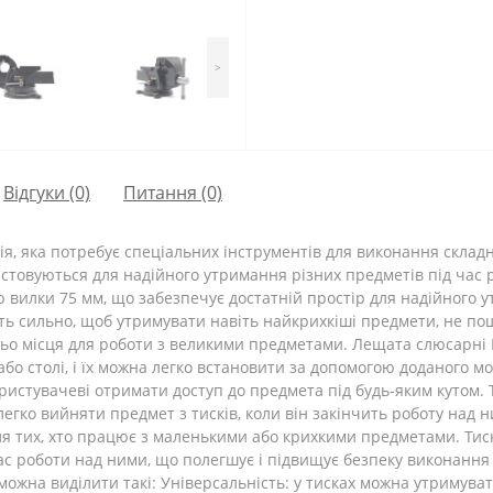
>
Відгуки (0)
Питання
(0)
я, яка потребує спеціальних інструментів для виконання складн
истовуються для надійного утримання різних предметів під час 
вилки 75 мм, що забезпечує достатній простір для надійного у
ть сильно, щоб утримувати навіть найкрихкіші предмети, не пош
о місця для роботи з великими предметами. Лещата слюсарні Pro
або столі, і їх можна легко встановити за допомогою доданого 
користувачеві отримати доступ до предмета під будь-яким кутом
легко вийняти предмет з тисків, коли він закінчить роботу над 
ля тих, хто працює з маленькими або крихкими предметами. Тиск
с роботи над ними, що полегшує і підвищує безпеку виконання
можна виділити такі: Універсальність: у тисках можна утримува