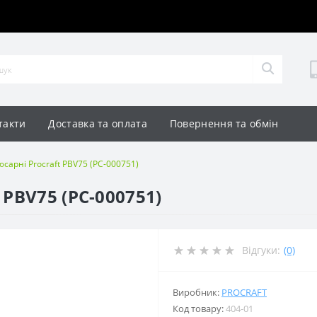
такти
Доставка та оплата
Повернення та обмін
сарні Procraft PBV75 (PC-000751)
 PBV75 (PC-000751)
Відгуки:
(0)
Виробник:
PROCRAFT
Код товару:
404-01