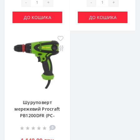
-
+
-
+
ДО КОШИКА
ДО КОШИКА
Шуруповерт
мережевий Procraft
PB1200DFR (PC-
012002)
0