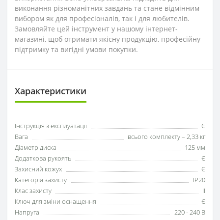
виконання різноманітних завдань та стане відмінним
вибором як для професіоналів, так і для любителів.
Замовляйте цей інструмент у нашому інтернет-
магазині, щоб отримати якісну продукцію, професійну
підтримку та вигідні умови покупки.
Характеристики
Інструкція з експлуатації
Є
Вага
всього комплекту – 2,33 кг
Діаметр диска
125 мм
Додаткова рукоять
Є
Захисний кожух
Є
Категорія захисту
IP20
Клас захисту
II
Ключ для зміни оснащення
Є
Напруга
220 - 240 В