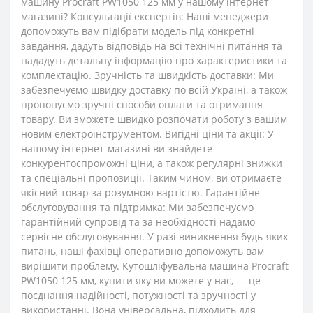
машину Procraft PW1050 125 мм у нашому інтернет-
магазині? Консультації експертів: Наші менеджери
допоможуть вам підібрати модель під конкретні
завдання, дадуть відповідь на всі технічні питання та
нададуть детальну інформацію про характеристики та
комплектацію. Зручність та швидкість доставки: Ми
забезпечуємо швидку доставку по всій Україні, а також
пропонуємо зручні способи оплати та отримання
товару. Ви зможете швидко розпочати роботу з вашим
новим електроінструментом. Вигідні ціни та акції: У
нашому інтернет-магазині ви знайдете
конкурентоспроможні ціни, а також регулярні знижки
та спеціальні пропозиції. Таким чином, ви отримаєте
якісний товар за розумною вартістю. Гарантійне
обслуговування та підтримка: Ми забезпечуємо
гарантійний супровід та за необхідності надамо
сервісне обслуговування. У разі виникнення будь-яких
питань, наші фахівці оперативно допоможуть вам
вирішити проблему. Кутошліфувальна машина Procraft
PW1050 125 мм, купити яку ви можете у нас, ― це
поєднання надійності, потужності та зручності у
використанні. Вона універсальна, підходить для