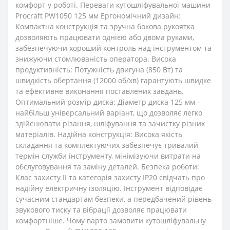
комфорт у роботі. Переваги кутошліфувальної машини
Procraft PW1050 125 мм Ергономічний дизайн:
Компактна конструкція та зручна бокова рукоятка
дозволяють працювати однією або двома руками,
забезпечуючи хороший контроль над інструментом та
знижуючи стомлюваність оператора. Висока
продуктивність: Потужність двигуна (850 Вт) та
швидкість обертання (12000 об/хв) гарантують швидке
та ефективне виконання поставлених завдань.
Оптимальний розмір диска: Діаметр диска 125 мм –
найбільш універсальний варіант, що дозволяє легко
здійснювати різання, шліфування та зачистку різних
матеріалів. Надійна конструкція: Висока якість
складання та комплектуючих забезпечує тривалий
термін служби інструменту, мінімізуючи витрати на
обслуговування та заміну деталей. Безпека роботи:
Клас захисту II та категорія захисту IP20 свідчать про
надійну електричну ізоляцію. Інструмент відповідає
сучасним стандартам безпеки, а передбачений рівень
звукового тиску та вібрації дозволяє працювати
комфортніше. Чому варто замовити кутошліфувальну