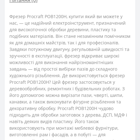
Питання
(0)
Фрезер Procraft POB1200H, купити який ви можете у
нас, — це надійний електроінструмент, призначений
для високоточної обробки деревини, пластику та
подібних матеріалів. Він стане незамінним помічником
як для домашніх майстрів, так і для професіоналів.
Завдяки потужному двигуну, регульованій швидкості та
зручності в експлуатації, фрезер відкриває широкі
можливості для виконання найрізноманітніших
завдань — від простої вибірки пазів до складного
художнього різьблення. Де використовується фрезер
Procraft POB1200H? Цей фрезер застосовується у
деревообробних, ремонтних і будівельних роботах. З
його допомогою можна вирізати пази, чверті, шипи,
канавки, а також виконувати фігурне різьблення та
декоративну обробку. Procraft POB1200H чудово
підходить для обробки заготовок з дерева, ДСП, МДФ і
навіть деяких видів пластику. Його також
використовують при монтажі меблевої фурнітури,
виготовленні рам і фасадів, а в побуті — для