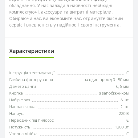
обладнання. У нас завжди в наявності необхідні
комплектуючі, аксесуари та витратні матеріали.
Обираючи нас, ви економите час, отримуєте якісний
сервіс і впевненість у надійності свого інструмента.
Характеристики
Інструкція з експлуатації
Є
Глибина фрезерування
за один прохід 0 - 50 мм
Діаметр цанги
6, 8 мм
Кнопка
з запобіжником
Набір фрез
6 шт
Направляюча
2 шт
Напруга
220 В
Перехідник під пилосос
Є
Потужність
1200 Вт
Упорна лінійка
Є