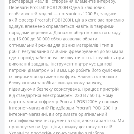
реставрації меблів і створення елементів інтер’єру.
Переваги Procraft POB1200H Одна з ключових
особливостей моделі — потужність 1200 Вт, завдяки
якій фрезер Procraft POB1200H, ціна якого вас приємно
здивує, впевнено справляється навіть із твердими
породами деревини. Діапазон обертів холостого ходу
від 16 000 до 30 000 об/хв дозволяє обрати
оптимальний режим для різних матеріалів і типів
робіт. Регулювання глибини фрезерування до 50 мм за
один прохід забезпечує високу точність і гнучкість при
виконанні завдань. Інструмент підтримує цангові
патрони діаметром 6 і 8 мм, що робить його сумісним
із широким асортиментом фрез. Наявність кнопки з
блокуванням запобігає випадковому запуску,
підвищуючи безпеку користувача. Працює пристрій
від стандартної електромережі 220 В / 50 Гц. Чому
варто замовити фрезер Procraft POB1200H у нашому
інтернет-магазині? Придбавши Procraft POB1200H в
інтернет-магазині, ви отримаєте оригінальний
сертифікований інструмент з офіційною гарантією. Ми
пропонуємо вигідні ціни, швидку доставку по всій
Україні та професійну консультацію з підбору