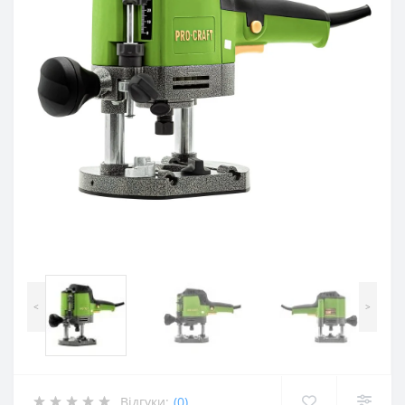
<
>
Відгуки:
(0)