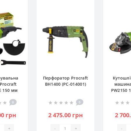
фувальна
Перфоратор Procraft
Кутошлі
Procraft
BH1400 (PC-014001)
машина 
E 150 мм
PW2150 1
6006)
00
0
0
00 грн
2 475.00 грн
2 700
+
-
+
-