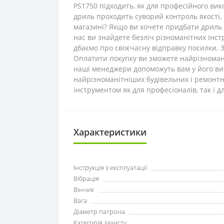
PS1750 підходить, як для професійного вико
дриль проходить суворий контроль якості, 
магазині? Якщо ви хочете придбати дриль 
нас ви знайдете безліч різноманітних інст
дбаємо про своєчасну відправку посилки. З
Оплатити покупку ви зможете найрізноманіт
наші менеджери допоможуть вам у його вир
найрізноманітніших будівельних і ремонтни
інструментом як для професіоналів, так і 
Характеристики
Інструкція з експлуатації
Вібрація
Вінчик
Вага
Діаметр патрона
Категорія захисту