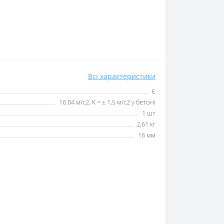
Всі характеристики
Є
16.04 м/с2, К = ± 1,5 м/с2 у бетоні
1 шт
2,61 кг
16 мм