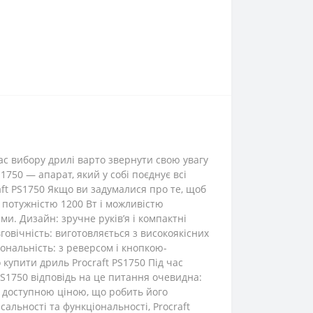
ас вибору дрилі варто звернути свою увагу
1750 — апарат, який у собі поєднує всі
raft PS1750 Якщо ви задумалися про те, щоб
з потужністю 1200 Вт і можливістю
и. Дизайн: зручне руків’я і компактні
овічність: виготовляється з високоякісних
ональність: з реверсом і кнопкою-
 купити дриль Procraft PS1750 Під час
PS1750 відповідь на це питання очевидна:
ть доступною ціною, що робить його
льності та функціональності, Procraft