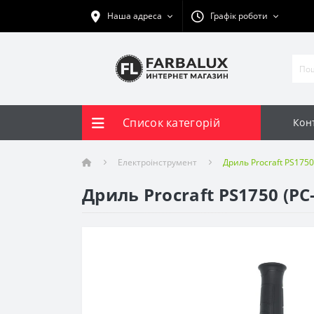
Наша адреса
Графік роботи
Список категорій
Кон
Електроінструмент
Дриль Procraft PS1750
Дриль Procraft PS1750 (PC