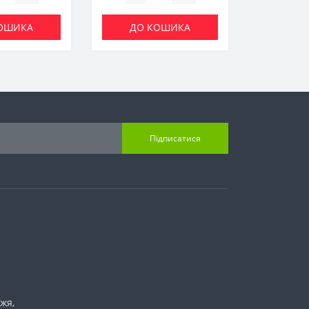
ОШИКА
ДО КОШИКА
Підписатися
жя,