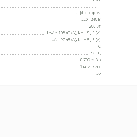
II
з фіксатором
220 - 240 В
1200 Вт
LwA = 108 дБ (А), К = ± 5 дБ (А)
LpA = 97 дБ (А), К = ± 5 дБ (А)
Є
50 Гц
0-700 об/хв
1 комплект
36