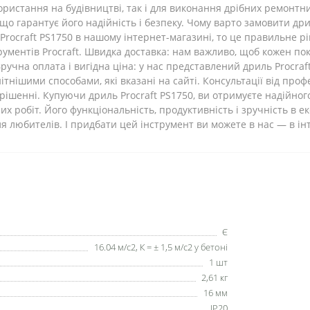
ристання на будівництві, так і для виконання дрібних ремонтних
що гарантує його надійність і безпеку. Чому варто замовити дри
Procraft PS1750 в нашому інтернет-магазині, то це правильне р
рументів Procraft. Швидка доставка: нам важливо, щоб кожен по
ручна оплата і вигідна ціна: у нас представлений дриль Procraft
нішими способами, які вказані на сайті. Консультації від проф
ішенні. Купуючи дриль Procraft PS1750, ви отримуєте надійно
х робіт. Його функціональність, продуктивність і зручність в е
для любителів. І придбати цей інструмент ви можете в нас — в ін
Є
16.04 м/с2, К = ± 1,5 м/с2 у бетоні
1 шт
2,61 кг
16 мм
IP20