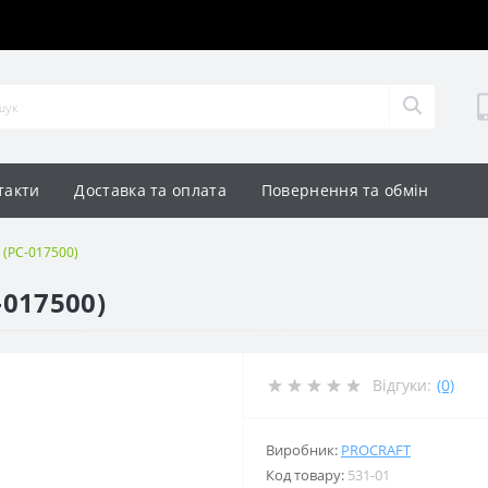
такти
Доставка та оплата
Повернення та обмін
 (PC-017500)
-017500)
Відгуки:
(0)
Виробник:
PROCRAFT
Код товару:
531-01