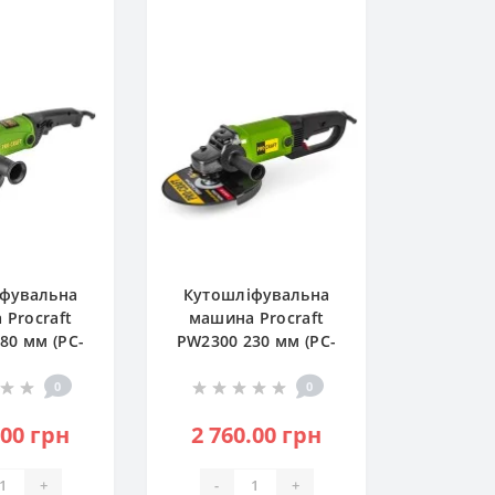
фувальна
Кутошліфувальна
Procraft
машина Procraft
80 мм (PC-
PW2300 230 мм (PC-
2150)
002300)
0
0
.00 грн
2 760.00 грн
+
-
+