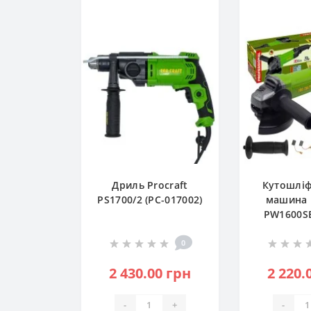
Дриль Procraft
Кутошлі
PS1700/2 (PC-017002)
машина 
PW1600S
(PC-01
0
2 430.00 грн
2 220.
-
+
-