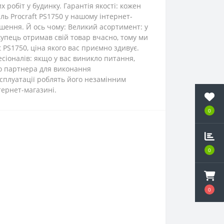
 робіт у будинку. Гарантія якості: кожен
ль Procraft PS1750 у нашому інтернет-
ішення. Й ось чому: Великий асортимент: у
купець отримав свій товар вчасно, тому ми
 PS1750, ціна якого вас приємно здивує.
есіоналів: якщо у вас виникло питання,
го партнера для виконання
ксплуатації роблять його незамінним
тернет-магазині.
0
0
0