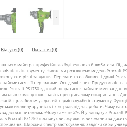
>
Відгуки (0)
Питання
(0)
машнього майстра, професійного будівельника й любителя. Під ч
овговічність інструменту. Нижче ми розглянемо модель Procraft PS
о виконувати різні завдання. Переваги та особливості дрилі Proc
ознайомитися з її перевагами. Ось деякі з них: Продуктивність: 
риль Procraft PS1750 здатний впоратися з найважчими завданням
симально комфортною, навіть при тривалому використанні. Довг
ологій, що забезпечує довгий термін служби інструменту. Функці
ує максимальну зручність і контроль під час роботи. Чому варто
задається питанням: «Чому саме цей?». Й у випадку з Procraft 
риль Procraft PS1750 пропонує високу якість виконання за доси
оживачів. Широкий спектр застосування: завдяки своїй універса