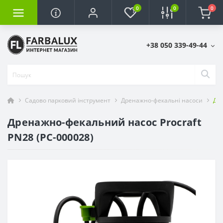
0
0
0
+38 050 339-49-44
Садово парковий інструмент
Дренажно-фекальні насоси
Дре
Дренажно-фекальний насос Procraft
PN28 (PC-000028)