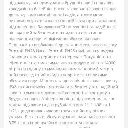
підходить для відкачування брудної води із підвалів,
колодязів та басейнів. Насос також застосовується для
дренажу заміських ділянок і садів, а також може
використовуватися як екстрений захід при локальних
підтопленнях. Завдяки своїй потужності та надійності,
він здатний забезпечити швидке та ефективне
відведення води, мінімізуючи збитки від води.
Переваги та особливості дренажно-фекального насосу
Procraft PN28 Насос Procraft PN28 виділяється рядом
значущих характеристик та переваг: Потужність та
ефективність: з максимальною продуктивністю 14000
літрів на годину та максимальним напором 8 метрів,
цей насос здатний швидко впоратися з великими
обсягами води. Міцність та довговічність: клас захисту
IPX8 та високоякісні матеріали забезпечують надійний
захист в умовах підвищеної вологості та контакту з
брудною водою. Універсальність підключення: насос
можна підключити до труб діаметром 1″, 1 1/4″ та 1
1/2″, що дозволяє використовувати його у різних
умовах. Легкість в обслуговуванні: вага насоса всього
3,75 кг, що спрощує його транспортування та