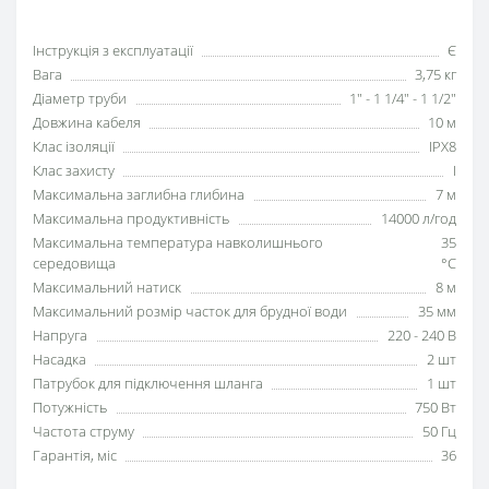
Інструкція з експлуатації
Є
Вага
3,75 кг
Діаметр труби
1″ - 1 1/4″ - 1 1/2″
Довжина кабеля
10 м
Клас ізоляції
IPX8
Клас захисту
I
Максимальна заглибна глибина
7 м
Максимальна продуктивність
14000 л/год
Максимальна температура навколишнього
35
середовища
°C
Максимальний натиск
8 м
Максимальний розмір часток для брудної води
35 мм
Напруга
220 - 240 В
Насадка
2 шт
Патрубок для підключення шланга
1 шт
Потужність
750 Вт
Частота струму
50 Гц
Гарантія, міс
36