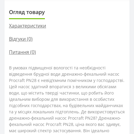
Огляд товару
Характеристики
Відгуки (0)
Питання
(0)
В умовах підвищеної вологості та необхідності
відведення брудної води дренажно-фекальний насос
Procraft PN28 є невід'ємним помічником у господарстві.
Цей насос здатний впоратися з великими обсягами
води, що містить тверді частинки, що робить його
ідеальним вибором для використання в особистих
підсобних господарствах, на будівельних майданчиках
та у місцях локальних підтоплень. Де використовується
дренажно-фекальний насос Procraft PN28? Дренажно-
фекальний насос Procraft PN28, ціна якого вас здивує,
має широкий спектр застосування. Він ідеально