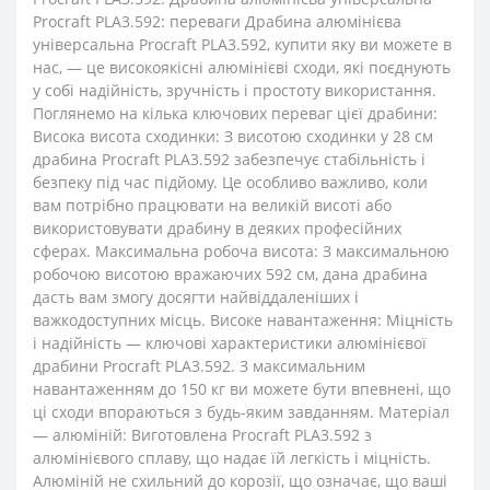
Procraft PLA3.592: переваги Драбина алюмінієва
універсальна Procraft PLA3.592, купити яку ви можете в
нас, — це високоякісні алюмінієві сходи, які поєднують
у собі надійність, зручність і простоту використання.
Поглянемо на кілька ключових переваг цієї драбини:
Висока висота сходинки: З висотою сходинки у 28 см
драбина Procraft PLA3.592 забезпечує стабільність і
безпеку під час підйому. Це особливо важливо, коли
вам потрібно працювати на великій висоті або
використовувати драбину в деяких професійних
сферах. Максимальна робоча висота: З максимальною
робочою висотою вражаючих 592 см, дана драбина
дасть вам змогу досягти найвіддаленіших і
важкодоступних місць. Високе навантаження: Міцність
і надійність — ключові характеристики алюмінієвої
драбини Procraft PLA3.592. З максимальним
навантаженням до 150 кг ви можете бути впевнені, що
ці сходи впораються з будь-яким завданням. Матеріал
— алюміній: Виготовлена Procraft PLA3.592 з
алюмінієвого сплаву, що надає їй легкість і міцність.
Алюміній не схильний до корозії, що означає, що ваші