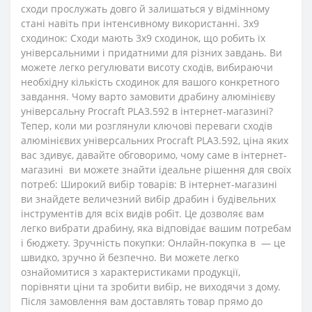
сходи прослужать довго й залишаться у відмінному
стані навіть при інтенсивному використанні. 3x9
сходинок: Сходи мають 3x9 сходинок, що робить їх
універсальними і придатними для різних завдань. Ви
можете легко регулювати висоту сходів, вибираючи
необхідну кількість сходинок для вашого конкретного
завдання. Чому варто замовити драбину алюмінієву
універсальну Procraft PLA3.592 в інтернет-магазині?
Тепер, коли ми розглянули ключові переваги сходів
алюмінієвих універсальних Procraft PLA3.592, ціна яких
вас здивує, давайте обговоримо, чому саме в інтернет-
магазині ви можете знайти ідеальне рішення для своїх
потреб: Широкий вибір товарів: В інтернет-магазині
ви знайдете величезний вибір драбин і будівельних
інструментів для всіх видів робіт. Це дозволяє вам
легко вибрати драбину, яка відповідає вашим потребам
і бюджету. Зручність покупки: Онлайн-покупка в — це
швидко, зручно й безпечно. Ви можете легко
ознайомитися з характеристиками продукції,
порівняти ціни та зробити вибір, не виходячи з дому.
Після замовлення вам доставлять товар прямо до