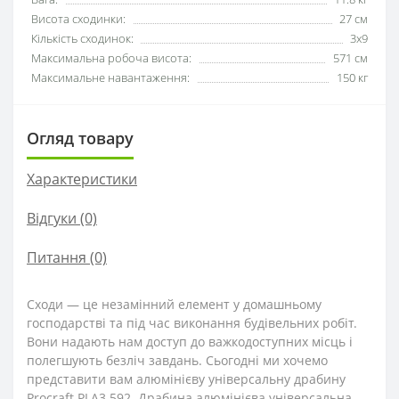
Висота сходинки:
27 см
Кількість сходинок:
3х9
Максимальна робоча висота:
571 см
Максимальне навантаження:
150 кг
Огляд товару
Характеристики
Відгуки (0)
Питання
(0)
Сходи — це незамінний елемент у домашньому
господарстві та під час виконання будівельних робіт.
Вони надають нам доступ до важкодоступних місць і
полегшують безліч завдань. Сьогодні ми хочемо
представити вам алюмінієву універсальну драбину
Procraft PLA3.592. Драбина алюмінієва універсальна