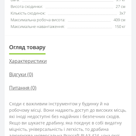
Висота сходинки:
27 см
Кількість сходинок:
3х7
Максимальна робоча висота:
409 см
Максимальне навантаження:
150 кг
Огляд товару
Характеристики
Відгуки (0)
Питання
(0)
Сходи є важливим інструментом у будинку й на
робочому місці. Вони надають доступ до високих місць,
які іноді недоступні без надійних і безпечних сходів.
Якщо ви шукаєте драбину, яка поєднує в собі видатну
міцність, універсальність і легкість, то драбина
алюмінієва універсальна Procraft PLA3.424, ціна якої