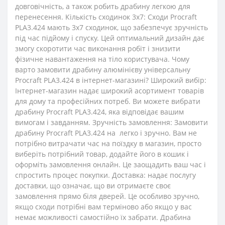
довговічність, а також робить драбину легкою для
перенесення. Кількість сходинок 3x7: Сходи Procraft
PLA3.424 мають 3x7 сходинок, що забезпечує зручність
під час підйому і спуску. Цей оптимальний дизайн дає
змогу скоротити час виконання робіт і знизити
фізичне навантаження на тіло користувача. Чому
варто замовити драбину алюмінієву універсальну
Procraft PLA3.424 в інтернет-магазині? Широкий вибір:
Інтернет-магазин надає широкий асортимент товарів
для дому та професійних потреб. Ви можете вибрати
драбину Procraft PLA3.424, яка відповідає вашим
вимогам і завданням. Зручність замовлення: Замовити
драбину Procraft PLA3.424 на легко і зручно. Вам не
потрібно витрачати час на поїздку в магазин, просто
виберіть потрібний товар, додайте його в кошик і
оформіть замовлення онлайн. Це заощадить ваш час і
спростить процес покупки. Доставка: надає послугу
доставки, що означає, що ви отримаєте своє
замовлення прямо біля дверей. Це особливо зручно,
якщо сходи потрібні вам терміново або якщо у вас
немає можливості самостійно їх забрати. Драбина