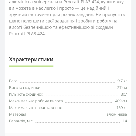
алюмінієва універсальна Procraft PLA3.424, купити яку
ви можете в нас легко і просто — це надійний і
зручний інструмент для різних завдань. Не пропустіть
шанс полегшити свої завдання і зробити роботу на
висоті безпечнішою та ефективнішою зі сходами
Procraft PLA3.424.
Характеристики
Вага
9.7 кг
Висота сходинки
27 см
Кількість сходинок
3х7
Максимальна робоча висота
409 см
Максимальне навантаження
150 кг
Матеріал
алюмінієва
Гарантія, міс
14