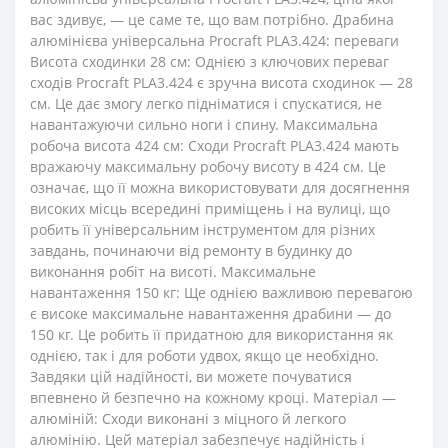
вас здивує, — це саме те, що вам потрібно. Драбина
алюмінієва універсальна Procraft PLA3.424: переваги
Висота сходинки 28 см: Однією з ключових переваг
сходів Procraft PLA3.424 є зручна висота сходинок — 28
см. Це дає змогу легко підніматися і спускатися, не
навантажуючи сильно ноги і спину. Максимальна
робоча висота 424 см: Сходи Procraft PLA3.424 мають
вражаючу максимальну робочу висоту в 424 см. Це
означає, що її можна використовувати для досягнення
високих місць всередині приміщень і на вулиці, що
робить її універсальним інструментом для різних
завдань, починаючи від ремонту в будинку до
виконання робіт на висоті. Максимальне
навантаження 150 кг: Ще однією важливою перевагою
є високе максимальне навантаження драбини — до
150 кг. Це робить її придатною для використання як
однією, так і для роботи удвох, якщо це необхідно.
Завдяки цій надійності, ви можете почуватися
впевнено й безпечно на кожному кроці. Матеріал —
алюміній: Сходи виконані з міцного й легкого
алюмінію. Цей матеріал забезпечує надійність і