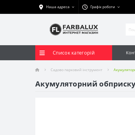
Наша адреса
Графік роботи
Список категорій
Кон
Садово парковий інструмент
Акумуляторн
Акумуляторний обприскува