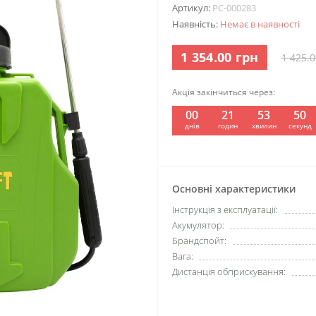
Артикул:
PC-000283
Наявність:
Немає в наявності
1 354.00 грн
1 425.0
Акція закінчиться через:
00
21
53
50
:
:
:
днів
годин
хвилин
секунд
Основні характеристики
Інструкція з експлуатації:
Акумулятор:
Брандспойт:
Вага:
Дистанція обприскування: