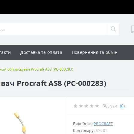
такти
Доставка та оплата
Повернення та обмін
ий обприскувач Procraft AS8 (PC-000283)
ч Procraft AS8 (PC-000283)
Відгуки:
(0)
Виробник:
PROCRAFT
Код товару:
804-01