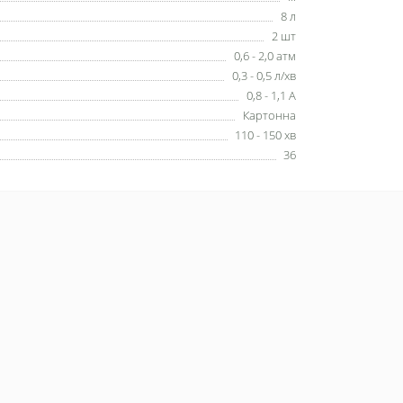
8 л
2 шт
0,6 - 2,0 атм
0,3 - 0,5 л/хв
0,8 - 1,1 А
Картонна
110 - 150 хв
36