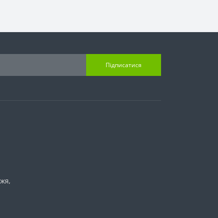
Підписатися
жя,