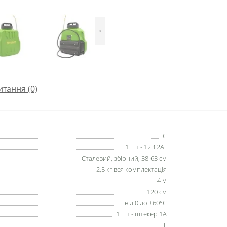
>
итання
(0)
Є
1 шт - 12В 2Аг
Сталевий, збірний, 38-63 см
2,5 кг вся комплектація
4 м
120 см
від 0 до +60°C
1 шт - штекер 1А
III