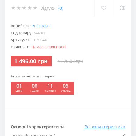
Відгуки:
(0)
Виробник:
PROCRAFT
Код товару:
644-01
Артикул:
PC-030044
Наявність:
Немає в наявності
1 496.00 грн
1 575.00 грн
Акція закінчиться через:
01
00
11
06
днів
годин
хвилин
секунд
Основні характеристики
Всі характеристики
Інструкція з експлуатації:
Є