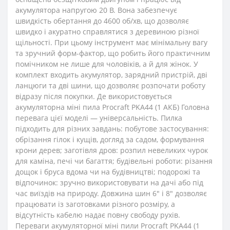
акумулятора напругою 20 В. Вона забезпечує
швидкість обертання до 4600 об/хв, що дозволяє
швидко і акуратно справлятися з деревиною різної
щільності. При цьому інструмент має мінімальну вагу
та зручний форм-фактор, що робить його практичним
помічником не лише для чоловіків, а й для жінок. У
комплект входить акумулятор, зарядний пристрій, дві
ланцюги та дві шини, що дозволяє розпочати роботу
відразу після покупки. Де використовується
акумуляторна міні пила Procraft PKA44 (1 АКБ) Головна
перевага цієї моделі ― універсальність. Пилка
підходить для різних завдань: побутове застосування:
обрізання гілок і кущів, догляд за садом, формування
крони дерев; заготівля дров: розпил невеликих чурок
для каміна, печі чи багаття; будівельні роботи: різання
дощок і бруса вдома чи на будівництві; подорожі та
відпочинок: зручно використовувати на дачі або під
час виїздів на природу. Довжина шин 6" і 8" дозволяє
працювати із заготовками різного розміру, а
відсутність кабелю надає повну свободу рухів.
Переваги акумуляторної міні пили Procraft PKA44 (1