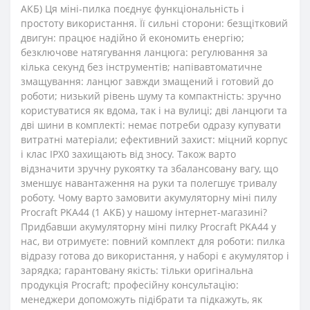
АКБ) Ця міні-пилка поєднує функціональність і
простоту використання. Її сильні сторони: безщітковий
двигун: працює надійно й економить енергію;
безключове натягування ланцюга: регулювання за
кілька секунд без інструментів; напівавтоматичне
змащування: ланцюг завжди змащений і готовий до
роботи; низький рівень шуму та компактність: зручно
користуватися як вдома, так і на вулиці; дві ланцюги та
дві шини в комплекті: немає потреби одразу купувати
витратні матеріали; ефективний захист: міцний корпус
і клас IPX0 захищають від зносу. Також варто
відзначити зручну рукоятку та збалансовану вагу, що
зменшує навантаження на руки та полегшує тривалу
роботу. Чому варто замовити акумуляторну міні пилу
Procraft PKA44 (1 АКБ) у нашому інтернет-магазині?
Придбавши акумуляторну міні пилку Procraft PKA44 у
нас, ви отримуєте: повний комплект для роботи: пилка
відразу готова до використання, у наборі є акумулятор і
зарядка; гарантовану якість: тільки оригінальна
продукція Procraft; професійну консультацію:
менеджери допоможуть підібрати та підкажуть, як