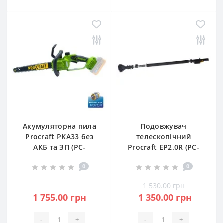
Акумуляторна пила
Подовжувач
Procraft PKA33 без
телескопічний
АКБ та ЗП (PC-
Procraft EP2.0R (PC-
030331)
030271)
0
0
1 530.00 грн
1 755.00 грн
1 350.00 грн
-
+
-
+