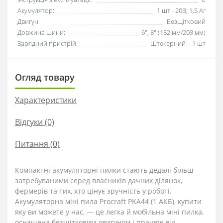
Акумулятор:
1 шт - 20В; 1,5 Аг
Двигун:
Безщітковий
Довжина шини:
6", 8" (152 мм/203 мм)
Зарядний пристрій:
Штекерний – 1 шт
Огляд товару
Характеристики
Відгуки (0)
Питання
(0)
Компактні акумуляторні пилки стають дедалі більш
затребуваними серед власників дачних ділянок,
фермерів та тих, хто цінує зручність у роботі.
Акумуляторна міні пила Procraft PKA44 (1 АКБ), купити
яку ви можете у нас, ― це легка й мобільна міні пилка,
оснащена безщітковим двигуном і працює від