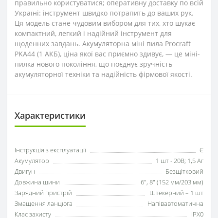
правильно користуватися; оперативну доставку по всій
Україні: інструмент швидко потрапить до ваших рук.
Ця модель стане чудовим вибором для тих, хто шукає
компактний, легкий і надійний інструмент для
щоденних завдань. Акумуляторна міні пила Procraft
PKA44 (1 АКБ), ціна якої вас приємно здивує, ― це міні-
пилка нового покоління, що поєднує зручність
акумуляторної техніки та надійність фірмової якості.
Характеристики
Інструкція з експлуатації
Є
Акумулятор
1 шт - 20В; 1,5 Аг
Двигун
Безщітковий
Довжина шини
6", 8" (152 мм/203 мм)
Зарядний пристрій
Штекерний – 1 шт
Змащення ланцюга
Напівавтоматична
Клас захисту
IPX0