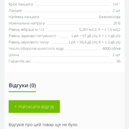
Крок ланцюга
1/4 ''
Ланцюг
2 шт
Натяжка ланцюга
Безключова
Номінальна напруга
20 В
Рівень вібрації м / с2
5,261 м/с2; K = ± 1.5 м/с2
Рівень звукової потужності
LwA = 97 дБ (А); K = ± 3 дБ (А)
Рівень звукового тиску
LpA = 93,4 дБ (А); K = ± 3 дБ (А)
Число оборотів холостого ходу
4600 об/хв
Шина
2 шт
Гарантія, міс
36
Відгуки (0)
+ Написати відгук
Відгуків про цей товар ще не було.