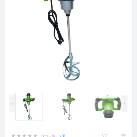
<
>
Отзывы:
(0)