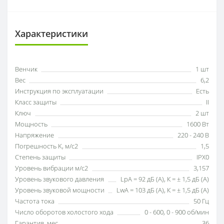
Характеристики
Венчик
1 шт
Вес
6,2
Инструкция по эксплуатации
Есть
Класс защиты
II
Ключ
2 шт
Мощность
1600 Вт
Напряжение
220 - 240 В
Погрешность K, м/с2
1,5
Степень защиты
IPX0
Уровень вибрации м/с2
3,157
Уровень звукового давления
LpA = 92 дБ (А), К = ± 1,5 дБ (А)
Уровень звуковой мощности
LwA = 103 дБ (А), К = ± 1,5 дБ (А)
Частота тока
50 Гц
Число оборотов холостого хода
0 - 600, 0 - 900 об/мин
Гарантия, мес
36