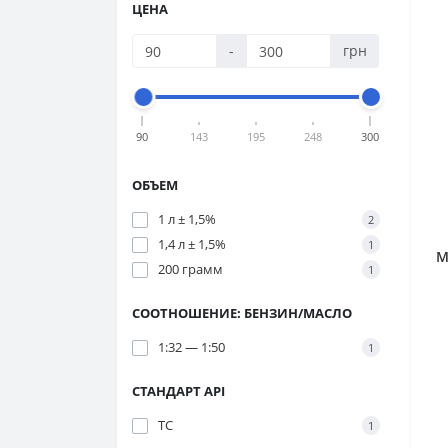
ЦЕНА
-
грн
90
143
195
248
300
ОБЪЕМ
1 л ± 1,5%
2
1,4 л ± 1,5%
1
М
200 грамм
1
СООТНОШЕНИЕ: БЕНЗИН/МАСЛО
1:32 — 1:50
1
СТАНДАРТ API
TC
1