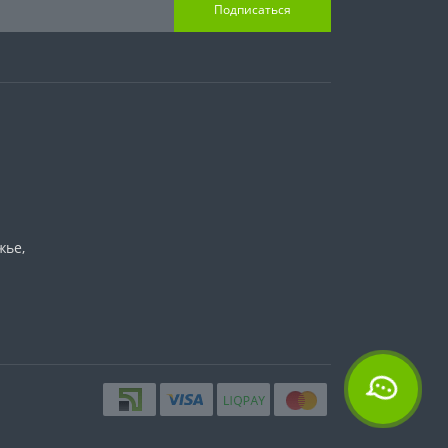
Подписаться
жье,