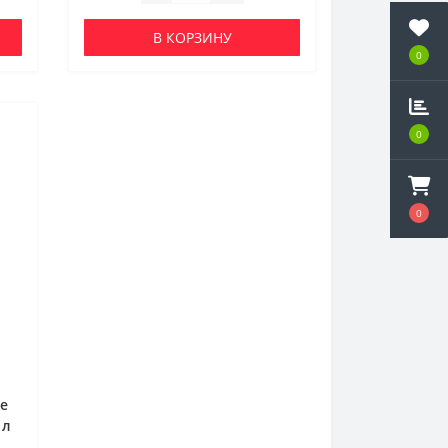
В КОРЗИНУ
0
0
0
ое
 л