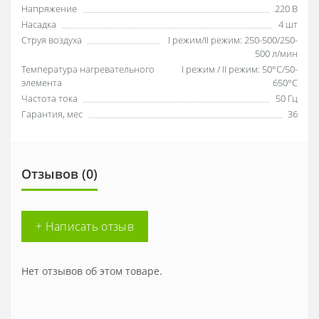
Напряжение
220 В
Насадка
4 шт
Струя воздуха
І режим/ІІ режим: 250-500/250-
500 л/мин
Температура нагревательного
I режим / II режим: 50°С/50-
элемента
650°С
Частота тока
50 Гц
Гарантия, мес
36
Отзывов (0)
+ Написать отзыв
Нет отзывов об этом товаре.