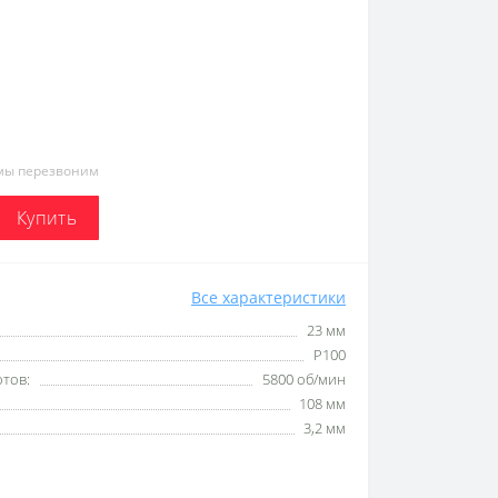
 мы перезвоним
Купить
Все характеристики
23 мм
P100
тов:
5800 об/мин
108 мм
3,2 мм