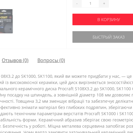
-
+
В КОРЗИНУ
БЫСТРЫЙ ЗАКАЗ
Отзывов (0)
Вопросы
(0)
08X3.2 до SK1000, SK1100, який ви можете придбати у нас, — це
 із високоякісної кераміки, цей диск вирізняється зносостійкіс
ального керамічного диска Procraft S108X3.2 до SK1000, SK1100
ійну посадку на шпиндель, а зовнішній діаметр 108 мм дозволя
чності. Товщина 3,2 мм зменшує вібрації та забезпечує делікат
ефективно знімати матеріал без глибоких подряпин, зберігаючи
ідають технічним параметрам верстатів Procraft SK1000 і SK110
стабільність форми. Керамічний абразив зберігає свою геометрі
. Безпечність у роботі. Міцна металева серцевина запобігає ро
іскування. Чому варто замовити заточувальний керамічний диск 