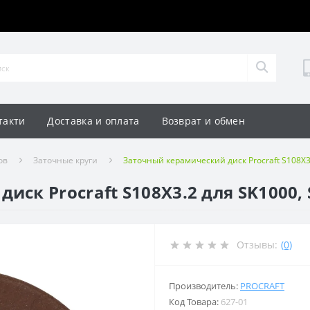
такти
Доставка и оплата
Возврат и обмен
ов
Заточные круги
Заточный керамический диск Procraft S108X3.
ск Procraft S108X3.2 для SK1000, S
Отзывы:
(0)
Производитель:
PROCRAFT
Код Товара:
627-01