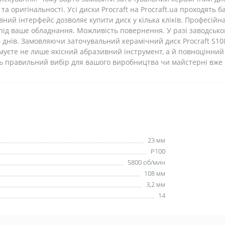
та оригінальності. Усі диски Procraft на Procraft.ua проходять 
ний інтерфейс дозволяє купити диск у кілька кліків. Професійн
ід ваше обладнання. Можливість повернення. У разі заводськог
 днів. Замовляючи заточувальний керамічний диск Procraft S108
имуєте не лише якісний абразивний інструмент, а й повноцінний 
іть правильний вибір для вашого виробництва чи майстерні вже 
23 мм
P100
5800 об/мин
108 мм
3,2 мм
14