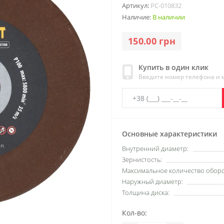
Артикул:
PC-010832
Наличие:
В наличии
150.00 грн
Купить в один клик
Введите номер телефона и
Основные характеристики
Внутренний диаметр:
Зернистость:
Максимальное количество оборо
Наружный диаметр:
Толщина диска:
Кол-во: