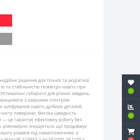
 надійне рішення для точної та акуратної
тю та стабільністю геометрії навіть при
0
 Оптимальні габарити для різних завдань.
є працювати з широким спектром
не шліфування навіть дрібних деталей.
 чисту поверхню. Висока швидкість
0
0 — це гарантує ефективну роботу без
ю, рівномірно зношується, що продовжує
зльоту уламків під навантаженням, а
Procraft S108X3.2 до SK1000, SK1100 у