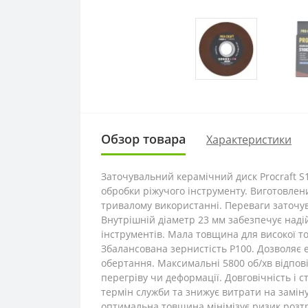
Обзор товара
Характеристики
Заточувальний керамічний диск Procraft S1
обробки ріжучого інструменту. Виготовлений
тривалому використанні. Переваги заточув
Внутрішній діаметр 23 мм забезпечує над
інструментів. Мала товщина для високої то
Збалансована зернистість P100. Дозволяє 
обертання. Максимальні 5800 об/хв відпов
перегріву чи деформації. Довговічність і 
термін служби та знижує витрати на заміну
оптимальна товщина мінімізує ризик розтр