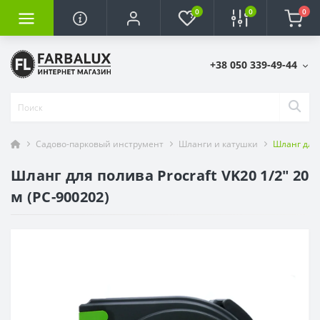
0
0
0
+38 050 339-49-44
Садово-парковый инструмент
Шланги и катушки
Шланг для 
Шланг для полива Procraft VK20 1/2" 20
м (PC-900202)