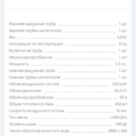
Верхняя вакуумная труба
1 шт
Верхняя трубка нагнетателя
1 шт
Вес
5,8 Кг
Инструкция по эксплуатации
Есть
Коленчатая труба
1 шт
Мешок мусоросборник
1 шт
Мощность
1,5 л.с.
Нижняя вакуумная труба
1 шт
Нижняя трубка нагнетателя
1 шт
Объем воздушного потока
720 м3/г
Объем двигателя
25,4 СС
Объем мусоросборника
50 л
Объем топливного бака
450 мл
Скорость воздушного потока
70 м/с
Тип свечи
L6(RCJ6Y)
Уровень шума
108 дБ
Число оборотов холостого хода
2800 ± 200