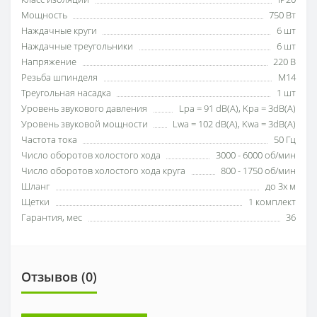
Мощность
750 Вт
Наждачные круги
6 шт
Наждачные треугольники
6 шт
Напряжение
220 В
Резьба шпинделя
М14
Треугольная насадка
1 шт
Уровень звукового давления
Lpa = 91 dB(A), Kpa = 3dB(A)
Уровень звуковой мощности
Lwa = 102 dB(A), Kwa = 3dB(A)
Частота тока
50 Гц
Число оборотов холостого хода
3000 - 6000 об/мин
Число оборотов холостого хода круга
800 - 1750 об/мин
Шланг
до 3х м
Щетки
1 комплект
Гарантия, мес
36
Отзывов (0)