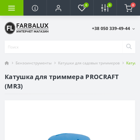
0
0
0
+38 050 339-49-44
Бензоинструменты
Катушки для садовых триммеров
Катушк
Катушка для триммера PROCRAFT
(MR3)