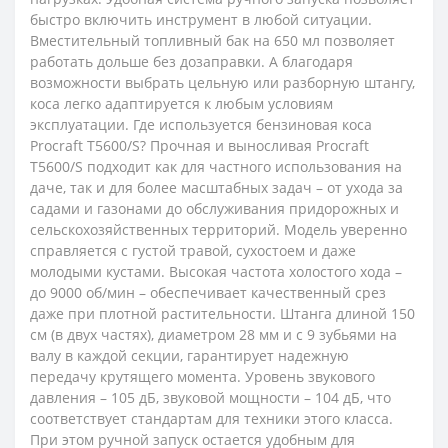
быстро включить инструмент в любой ситуации.
Вместительный топливный бак на 650 мл позволяет
работать дольше без дозаправки. А благодаря
возможности выбрать цельную или разборную штангу,
коса легко адаптируется к любым условиям
эксплуатации. Где используется бензиновая коса
Procraft T5600/S? Прочная и выносливая Procraft
T5600/S подходит как для частного использования на
даче, так и для более масштабных задач – от ухода за
садами и газонами до обслуживания придорожных и
сельскохозяйственных территорий. Модель уверенно
справляется с густой травой, сухостоем и даже
молодыми кустами. Высокая частота холостого хода –
до 9000 об/мин – обеспечивает качественный срез
даже при плотной растительности. Штанга длиной 150
см (в двух частях), диаметром 28 мм и с 9 зубьями на
валу в каждой секции, гарантирует надежную
передачу крутящего момента. Уровень звукового
давления – 105 дБ, звуковой мощности – 104 дБ, что
соответствует стандартам для техники этого класса.
При этом ручной запуск остается удобным для