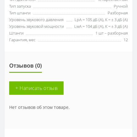
Тип запуска
Ручной
Тип штанги
Разборная
Уровень звукового давления
LpA = 105 дБ (А), К = ± 3 дБ (А)
Уровень звуковой мощности
LwA = 104 дБ (А), К = ± 3 дБ (А)
Штанги
1 шт – разборная
Гарантия, мес
12
Отзывов (0)
+ Написать отзыв
Нет отзывов об этом товаре.