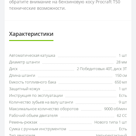
обратите внимание на бензиновую косу Procraft T50
технические возможности.
Характеристики
Автоматическая катушка
1 шт
Диаметр штанги
28 мм
Диск
2 Победитовых 40Т, диск 3Т
Длина штанги
150 см
Емкость топливного бака
650 мл
Защитный кожух
1 шт
Инструкция по эксплуатации
Есть
Количество зубьев на валу штанги
9 шт
Максимальное количество оборотов
9000 об/мин
Рабочий объем двигателя
62 СС
Ремень-рюкзак
Нового типа 1 шт
Сумка с ручным инструментом
Есть
Тип двигателя
Четырехтактный