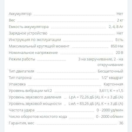
Аккумулятор
Нет
Вес
2 кг
Емкость аккумулятора
2, 4, 8 Аг
Зарядное устройство
Нет
Инструкция по эксплуатации
Есть
Максимальный крутящий момент
850 Нм
Номинальное напряжение
20 В
Режим работы
3 на закручивание, 2 - на
откручивание
Тип двигателя
Бесщеточный
Тип патрона
1/2" квадрат
Упаковка
Картонная
Уровень вибрации м/с2
3,611; K = ±1,5
Уровень звукового давления
LpA = 72,26 дБ (А), К = ± 3 дБ (А)
Уровень звуковой мощности
LwA = 83,26 дБ (А), К = ± 3 дБ (А)
Частота удара
0 - 2000 уд/мин
Число оборотов холостого хода
0 - 2000 об/мин
Гарантия, мес
36