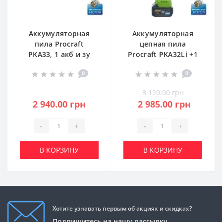
Аккумуляторная
Аккумуляторная
пила Procraft
цепная пила
PKA33, 1 акб и зу
Procraft PKA32Li +1
(PC-030332)
акб+кобура (PC-
0
0
030039)
3 120.00 грн
2 940.00 грн
2 985.00 грн
-
+
-
+
В КОРЗИНУ
В КОРЗИНУ
Хотите узнавать первым об акциях и скидках?
Подпишитесь на нашу рассылку