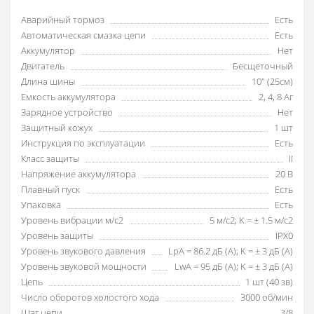
Аварийный тормоз
Есть
Автоматическая смазка цепи
Есть
Аккумулятор
Нет
Двигатель
Бесщеточный
Длина шины
10" (25см)
Емкость аккумулятора
2, 4, 8 Аг
Зарядное устройство
Нет
Защитный кожух
1 шт
Инструкция по эксплуатации
Есть
Класс защиты
II
Напряжение аккумулятора
20 В
Плавный пуск
Есть
Упаковка
Есть
Уровень вибрации м/с2
5 м/с2; K = ± 1.5 м/с2
Уровень защиты
IPX0
Уровень звукового давления
LpA = 86.2 дБ (А); K = ± 3 дБ (А)
Уровень звуковой мощности
LwA = 95 дБ (А); K = ± 3 дБ (А)
Цепь
1 шт (40 зв)
Число оборотов холостого хода
3000 об/мин
Шаг цепи
3/8