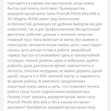
пригодится в гараже или мастерской, когда нужно
быстро распилить заготовки. Преимущества
аккумуляторной мини пилы Procraft PKA36 (без АКБ и
ЗУ) Модель PKA36 имеет ряд технических
особенностей, делающих ее удобным выбором как для
любителей, так и для профессионалов: бесщеточный
двигатель: работает дольше и экономит энергию;
плавный пуск: пила включается мягко, без рывков и
перегрузок; автоматическая смазка цепи: сама подает
смазка, цепь всегда готова к работе; аварийный
тормоз: быстро останавливает цепь в чрезвычайной
ситуации; низкий уровень шума и вибрации: удобно
работать даже длительное время; компактность и
легкость: пилочка нетрудная, ее можно держать одной
рукой; защита II и IPX0: крепкий корпус и надежность
во время работы. В комплекте предусмотрен
защитный кожух, шина и цепь, что позволяет начать
работу сразу после подключения аккумулятора.
Почему стоит заказать аккумуляторную мини пилу
Procraft PKA36 (без АКБ и ЗУ) в нашем интернет-
магазине? Приобретая аккумуляторную мини пилу