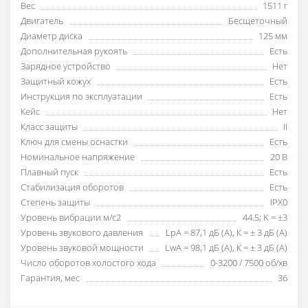
Вес
1511 г
Двигатель
Бесщеточный
Диаметр диска
125 мм
Дополнительная рукоять
Есть
Зарядное устройство
Нет
Защитный кожух
Есть
Инструкция по эксплуатации
Есть
Кейс
Нет
Класс защиты
II
Ключ для смены оснастки
Есть
Номинальное напряжение
20 В
Плавный пуск
Есть
Стабилизация оборотов
Есть
Степень защиты
IPX0
Уровень вибрации м/с2
44.5; K = ±3
Уровень звукового давления
LpA = 87,1 дБ (А), К = ± 3 дБ (А)
Уровень звуковой мощности
LwA = 98,1 дБ (А), К = ± 3 дБ (А)
Число оборотов холостого хода
0-3200 / 7500 об/хв
Гарантия, мес
36