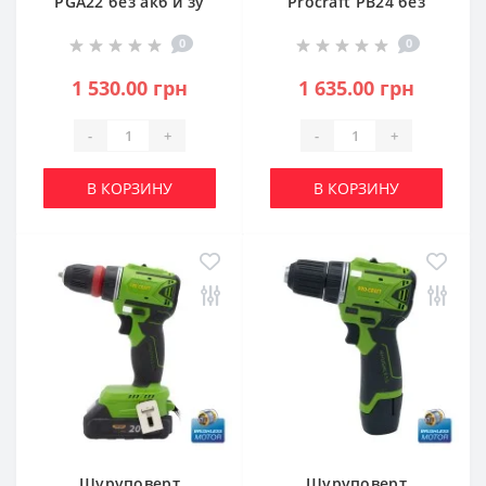
PGA22 без акб и зу
Procraft PB24 без
(PC-030273)
АКБ и ЗУ (PC-
0
0
030272)
1 530.00 грн
1 635.00 грн
-
+
-
+
В КОРЗИНУ
В КОРЗИНУ
Шуруповерт
Шуруповерт